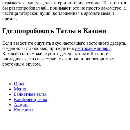
отражается культура, характер и история региона. Те, кто хотя
бы раз попробовал tatlı, понимают: это не просто лакомство, а
частица татарской души, воплощённая в аромате мёда и
орехов.
Где попробовать Татлы в Казани
Если вы хотите ощутить вкус настоящего восточного десерта,
созданного с любовью, приходите в
ресторан «Биляр»
.
Каждый гость может купить десерт татлы в Казани и
насладиться его свежестью, мягкостью и неповторимым
восточным вкусом.
О нас
Меню
Банкетные залы
Конференц-залы
Акции
Контакты