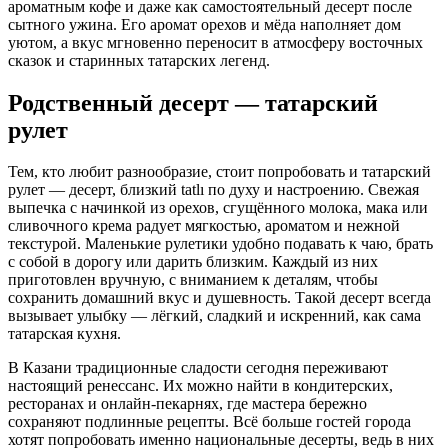
ароматным кофе и даже как самостоятельный десерт после
сытного ужина. Его аромат орехов и мёда наполняет дом
уютом, а вкус мгновенно переносит в атмосферу восточных
сказок и старинных татарских легенд.
Родственный десерт — татарский
рулет
Тем, кто любит разнообразие, стоит попробовать и татарский
рулет — десерт, близкий tatlı по духу и настроению. Свежая
выпечка с начинкой из орехов, сгущённого молока, мака или
сливочного крема радует мягкостью, ароматом и нежной
текстурой. Маленькие рулетики удобно подавать к чаю, брать
с собой в дорогу или дарить близким. Каждый из них
приготовлен вручную, с вниманием к деталям, чтобы
сохранить домашний вкус и душевность. Такой десерт всегда
вызывает улыбку — лёгкий, сладкий и искренний, как сама
татарская кухня.
В Казани традиционные сладости сегодня переживают
настоящий ренессанс. Их можно найти в кондитерских,
ресторанах и онлайн-пекарнях, где мастера бережно
сохраняют подлинные рецепты. Всё больше гостей города
хотят попробовать именно национальные десерты, ведь в них