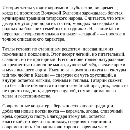
История татлы уходит корнями в глубь веков, во времена,
когда на просторах Волжской Булгарии зарождалась богатая
кулинарная традиция татарского народа. Считается, что этим
десертом угощали дорогих гостей, молодых на свадьбах и
родных на больших семейных праздниках. Название tatlı в
переводе с тюркских языков означает «сладкий» — простое и
точное описание его характера.
Татлы готовят по старинным рецептам, переданным из
поколения в поколение. Этот десерт лёгкий, но питательный,
сладкий, но не приторный. В его основе только натуральные
ингредиенты: сливочное масло, душистый мёд, свежие орехи
и мука высшего сорта. Именно за гармонию вкуса и текстуры
tatlı так любят в Казани — снаружи он чуть хрустящий, а
внутри остаётся мягким, сочным и тёплым. Татарин скажет,
что без tatlı не обходится ни один семейный праздник, ведь это
не просто сладость, а десерт с душой, символ домашнего
тепла и гостеприимства.
Современные кондитеры бережно сохраняют традиции,
добавляя новые нотки вкуса — карамель, ягоды, сливочный
крем, ореховую пасту. Благодаря этому tatlı остаётся
классикой, но звучит по-новому, соединяя традицию и
современность. Он одинаково хорош с горячим чаем,